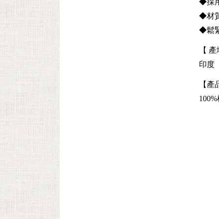
◆採
◆材
◆鬆
【 產
印度
【產
100