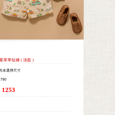
y男童單寧短褲
(
淡藍
)
尚未選擇尺寸
790
1253
.