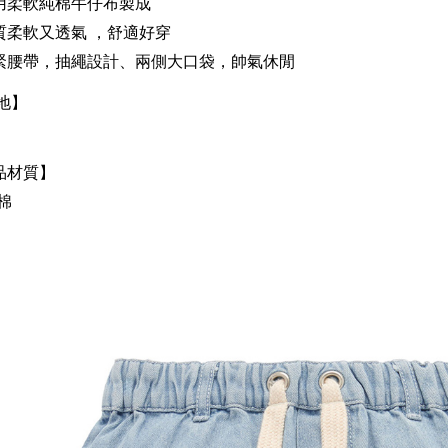
用柔軟純棉牛仔布製成
質柔軟又透氣 ，舒適好穿
緊腰帶，抽繩設計、兩側大口袋，帥氣休閒
地】
品材質】
%棉