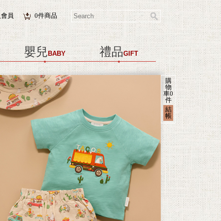
入會員
0
件商品
嬰兒
禮品
BABY
GIFT
購
物
車
0
件
結
帳