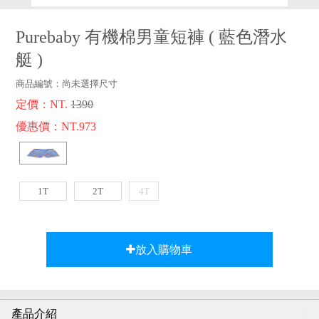
品牌故事
客服專區
Purebaby 有機棉男童短褲
(
藍色潛水
艇
)
商品編號：
尚未選擇尺寸
定價：NT.
1390
優惠價：NT.973
1T
2T
4T
放入購物車
產品介紹