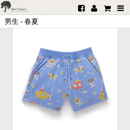
男生 - 春夏
首頁
澳洲Purebaby有機棉
日本品牌育兒配件
韓國Merebe寶寶配件
嬰兒
女生
男生
禮品
服務據點