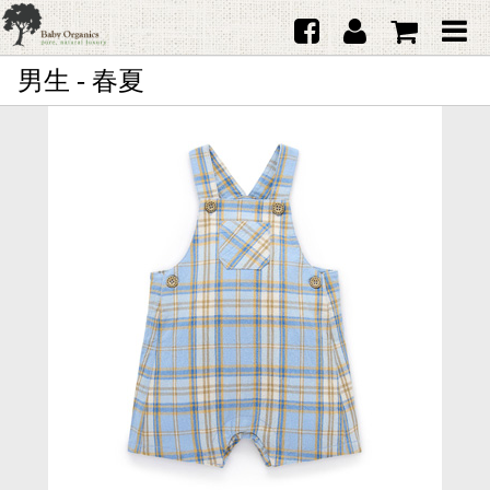
男生 - 春夏
首頁
澳洲Purebaby有機棉
日本品牌育兒配件
韓國Merebe寶寶配件
嬰兒
女生
男生
禮品
服務據點