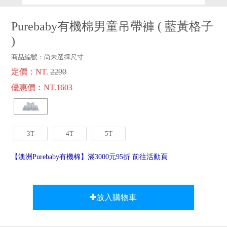
品牌故事
客服專區
Purebaby有機棉男童吊帶褲
(
藍黃格子
)
商品編號：
尚未選擇尺寸
定價：NT.
2290
優惠價：NT.1603
3T
4T
5T
【澳洲Purebaby有機棉】滿3000元95折 前往活動頁
放入購物車