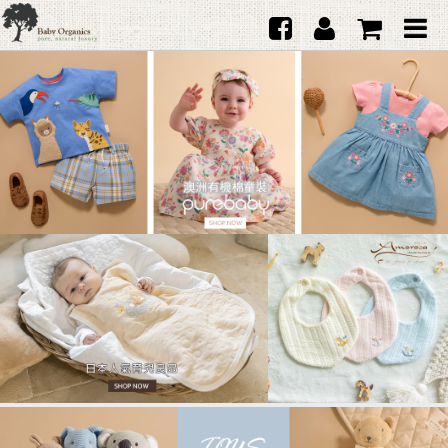
首頁
澳洲Purebaby有機棉
日本品牌育兒配件
韓國Merebe寶寶配件
嬰兒
女生
男生
禮品
服務據點