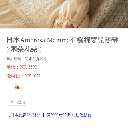
品牌故事
客服專區
日本Amorosa Mamma有機棉嬰兒髮帶
(
兩朵花朵
)
商品編號：
尚未選擇尺寸
定價：NT.
1190
優惠價：NT.1071
單一選項
【日本品牌育兒配件】滿2000元95折 前往活動頁