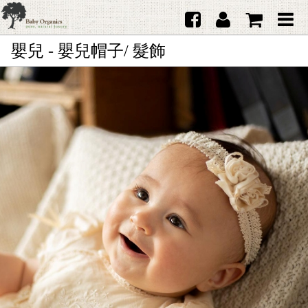
嬰兒 - 嬰兒帽子/ 髮飾
首頁
澳洲Purebaby有機棉
日本品牌育兒配件
韓國Merebe寶寶配件
嬰兒
女生
男生
禮品
服務據點