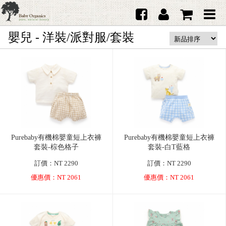
嬰兒 - 洋裝/派對服/套裝
首頁
澳洲Purebaby有機棉
日本品牌育兒配件
韓國Merebe寶寶配件
嬰兒
Purebaby有機棉嬰童短上衣褲
Purebaby有機棉嬰童短上衣褲
女生
套裝-棕色格子
套裝-白T藍格
男生
訂價：NT 2290
訂價：NT 2290
優惠價：NT 2061
優惠價：NT 2061
禮品
服務據點