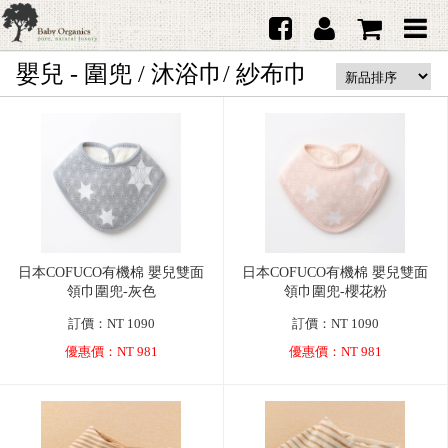
嬰兒 - 圍兜 / 沐浴巾/ 紗布巾
首頁
澳洲Purebaby有機棉
日本品牌育兒配件
韓國Merebe寶寶配件
嬰兒
日本COFUCO有機棉 嬰兒雙面
日本COFUCO有機棉 嬰兒雙面
女生
領巾圍兜-灰色
領巾圍兜-櫻花粉
男生
訂價：NT 1090
訂價：NT 1090
優惠價：NT 981
優惠價：NT 981
禮品
服務據點