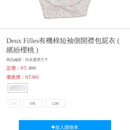
品牌故事
客服專區
Deux Filles有機棉短袖側開襟包屁衣
(
繽紛櫻桃
)
商品編號：
尚未選擇尺寸
定價：NT.
890
優惠價：NT.801
3M
6M
12M
放入購物車