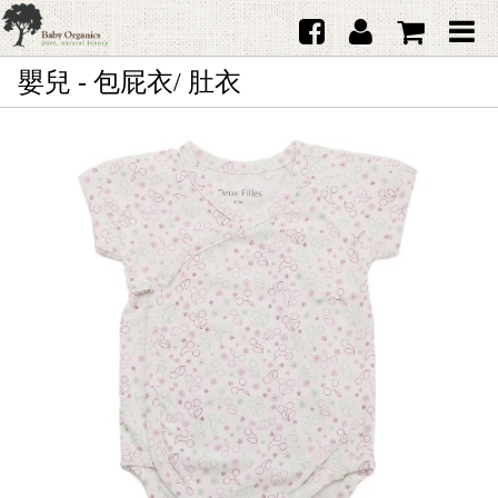
嬰兒 - 包屁衣/ 肚衣
首頁
澳洲Purebaby有機棉
日本品牌育兒配件
韓國Merebe寶寶配件
嬰兒
女生
男生
禮品
服務據點