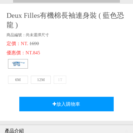
品牌故事
客服專區
Deux Filles有機棉長袖連身裝
(
藍色恐
龍
)
商品編號：
尚未選擇尺寸
定價：NT.
1690
優惠價：NT.845
6M
12M
1T
放入購物車
產品介紹