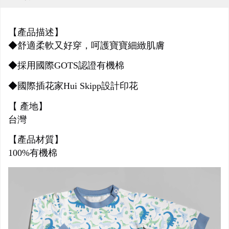
【產品描述】
◆舒適柔軟又好穿，呵護寶寶細緻肌膚
◆採用國際GOTS認證有機棉
◆國際插花家Hui Skipp設計印花
【 產地】
台灣
【產品材質】
100%有機棉