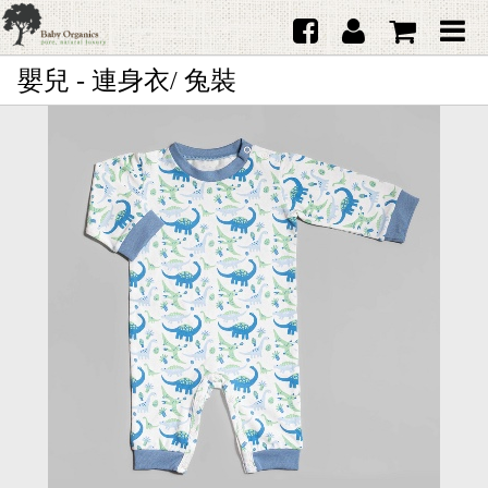
嬰兒 - 連身衣/ 兔裝
首頁
澳洲Purebaby有機棉
日本品牌育兒配件
韓國Merebe寶寶配件
嬰兒
女生
男生
禮品
服務據點