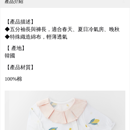
產品介紹
【產品描述】
◆五分袖長與褲長，適合春天、夏日冷氣房、晚秋
◆特殊織造綿布，輕薄透氣
【 產地】
韓國
【產品材質】
100%棉