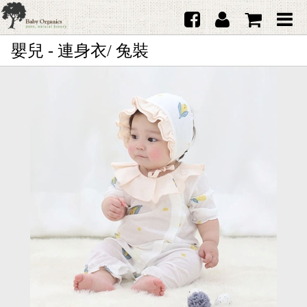
嬰兒 - 連身衣/ 兔裝
首頁
澳洲Purebaby有機棉
日本品牌育兒配件
韓國Merebe寶寶配件
嬰兒
女生
男生
禮品
服務據點