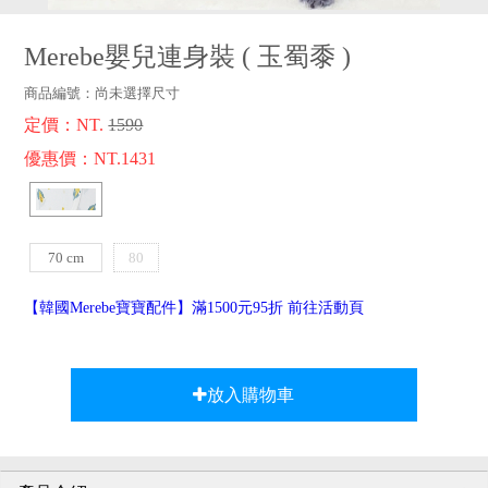
品牌故事
客服專區
Merebe嬰兒連身裝
(
玉蜀黍
)
商品編號：
尚未選擇尺寸
定價：NT.
1590
優惠價：NT.1431
70 cm
80
cm
【韓國Merebe寶寶配件】滿1500元95折 前往活動頁
放入購物車