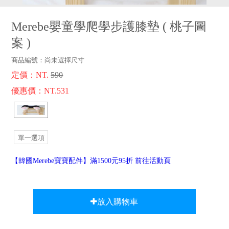
品牌故事
客服專區
Merebe嬰童學爬學步護膝墊
(
桃子圖
案
)
商品編號：
尚未選擇尺寸
定價：NT.
590
優惠價：NT.531
單一選項
【韓國Merebe寶寶配件】滿1500元95折 前往活動頁
放入購物車