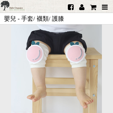
嬰兒 - 手套/ 襪類/ 護膝
首頁
澳洲Purebaby有機棉
日本品牌育兒配件
韓國Merebe寶寶配件
嬰兒
女生
男生
禮品
服務據點