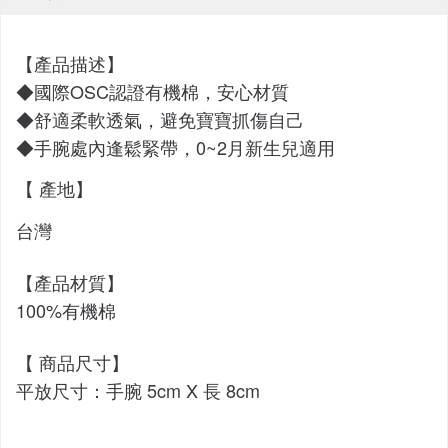
【產品描述】
◆國際OSC認證有機棉
，安心材質
◆舒適柔軟透氣，避免寶寶抓傷自己
◆手腕處內逢鬆緊帶，0~2月新生兒適用
【 產地】
台灣
【產品材質】
100%有機棉
【 商品尺寸】
平放尺寸：手腕 5cm X 長 8cm