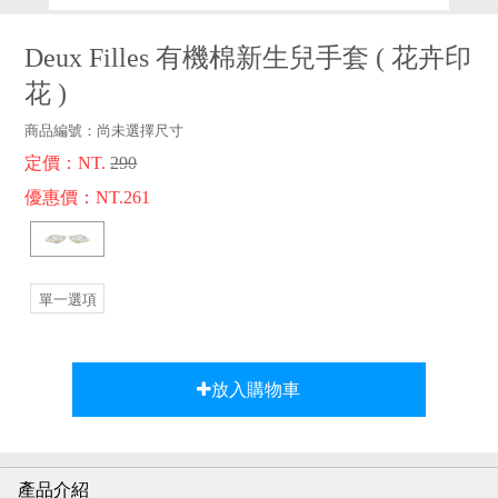
品牌故事
客服專區
Deux Filles 有機棉新生兒手套
(
花卉印
花
)
商品編號：
尚未選擇尺寸
定價：NT.
290
優惠價：NT.261
單一選項
放入購物車
產品介紹