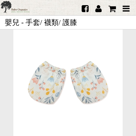
嬰兒 - 手套/ 襪類/ 護膝
首頁
澳洲Purebaby有機棉
日本品牌育兒配件
韓國Merebe寶寶配件
嬰兒
女生
男生
禮品
服務據點