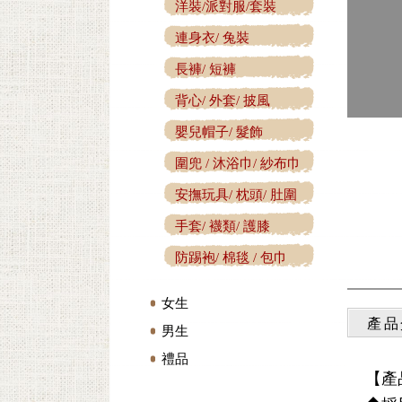
洋裝/派對服/套裝
連身衣/ 兔裝
長褲/ 短褲
背心/ 外套/ 披風
嬰兒帽子/ 髮飾
圍兜 / 沐浴巾/ 紗布巾
安撫玩具/ 枕頭/ 肚圍
手套/ 襪類/ 護膝
防踢袍/ 棉毯 / 包巾
女生
產品
男生
禮品
【產