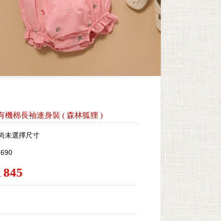
lles有機棉長袖連身裝
(
森林狐狸
)
尚未選擇尺寸
690
845
.