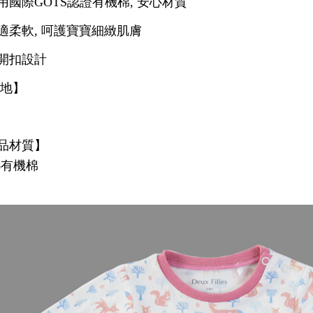
用國際GOTS認證有機棉, 安心材質
適柔軟, 呵護寶寶細緻肌膚
開扣設計
產地】
品材質】
0%有機棉