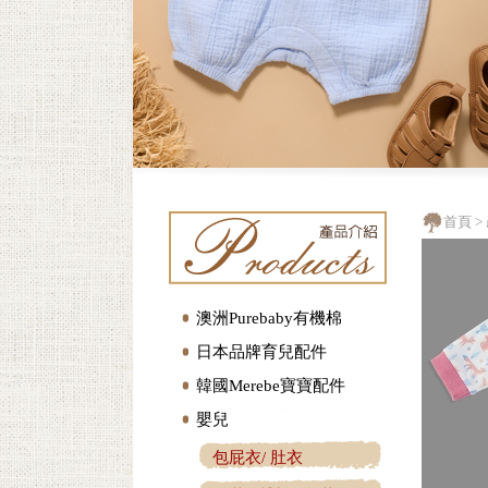
首頁
>
澳洲Purebaby有機棉
日本品牌育兒配件
韓國Merebe寶寶配件
嬰兒
包屁衣/ 肚衣