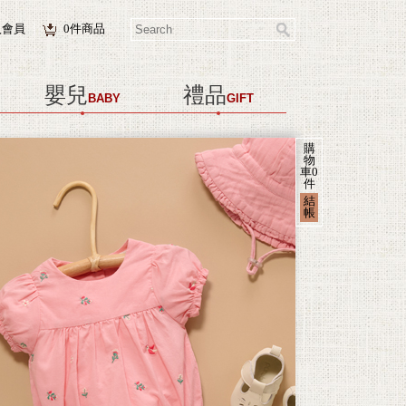
入會員
0
件商品
嬰兒
禮品
BABY
GIFT
購
物
車
0
件
結
帳