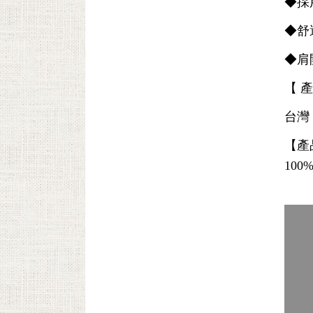
◆採
◆舒
◆肩
【 
台灣
【產
10