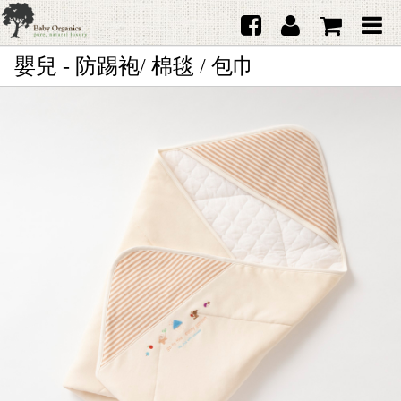
嬰兒 - 防踢袍/ 棉毯 / 包巾
首頁
澳洲Purebaby有機棉
日本品牌育兒配件
韓國Merebe寶寶配件
嬰兒
女生
男生
禮品
服務據點