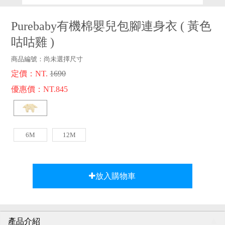
品牌故事
客服專區
Purebaby有機棉嬰兒包腳連身衣
(
黃色
咕咕雞
)
商品編號：
尚未選擇尺寸
定價：NT.
1690
優惠價：NT.845
6M
12M
放入購物車
產品介紹