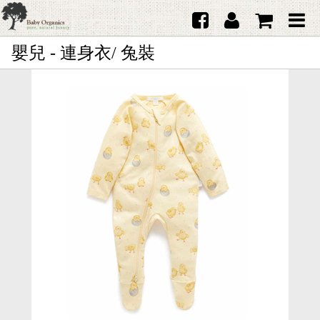
嬰兒 - 連身衣/ 兔裝
首頁
澳洲Purebaby有機棉
日本品牌育兒配件
韓國Merebe寶寶配件
嬰兒
女生
男生
禮品
服務據點