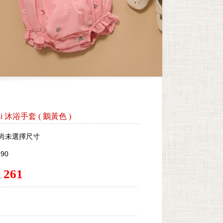
ni 沐浴手套
(
鵝黃色
)
尚未選擇尺寸
90
261
.