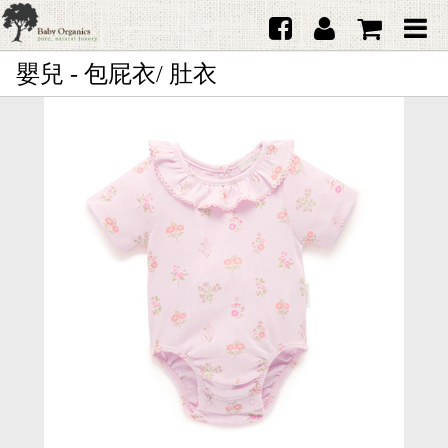
嬰兒 - 包屁衣/ 肚衣
首頁
澳洲Purebaby有機棉
日本品牌育兒配件
韓國Merebe寶寶配件
嬰兒
女生
男生
禮品
服務據點