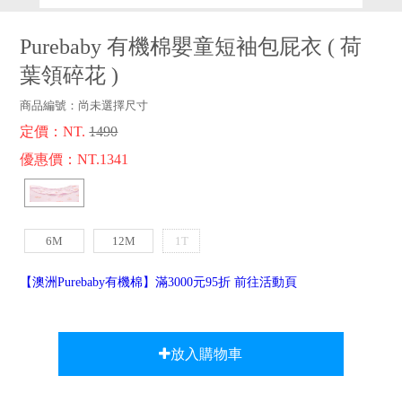
品牌故事
客服專區
Purebaby 有機棉嬰童短袖包屁衣
(
荷
葉領碎花
)
商品編號：
尚未選擇尺寸
定價：NT.
1490
優惠價：NT.1341
6M
12M
1T
【澳洲Purebaby有機棉】滿3000元95折 前往活動頁
放入購物車