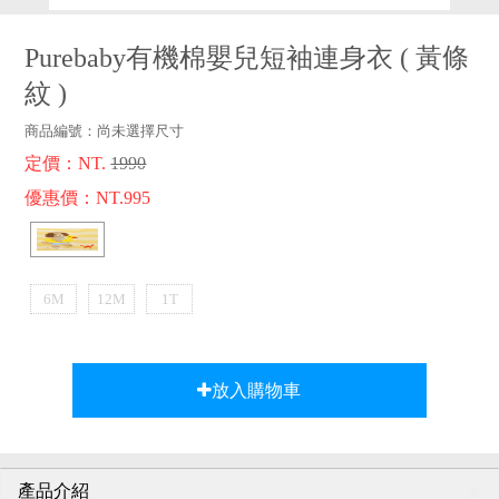
品牌故事
客服專區
Purebaby有機棉嬰兒短袖連身衣
(
黃條
紋
)
商品編號：
尚未選擇尺寸
定價：NT.
1990
優惠價：NT.995
6M
12M
1T
放入購物車
產品介紹