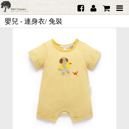
嬰兒 - 連身衣/ 兔裝
首頁
澳洲Purebaby有機棉
日本品牌育兒配件
韓國Merebe寶寶配件
嬰兒
女生
男生
禮品
服務據點