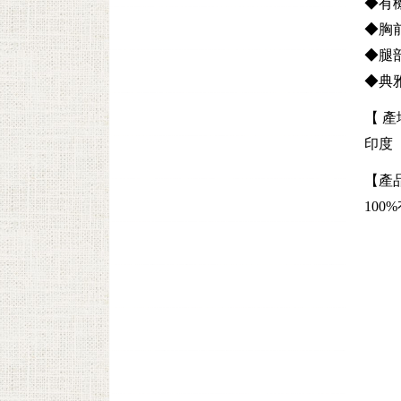
◆有
◆胸
◆腿
◆典
【 產
印度
【產
100