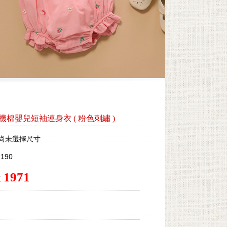
by有機棉嬰兒短袖連身衣
(
粉色刺繡
)
尚未選擇尺寸
190
1971
.