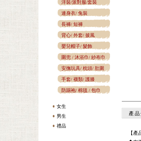
洋裝/派對服/套裝
連身衣/ 兔裝
長褲/ 短褲
背心/ 外套/ 披風
嬰兒帽子/ 髮飾
圍兜 / 沐浴巾/ 紗布巾
安撫玩具/ 枕頭/ 肚圍
手套/ 襪類/ 護膝
防踢袍/ 棉毯 / 包巾
女生
產品
男生
禮品
【產