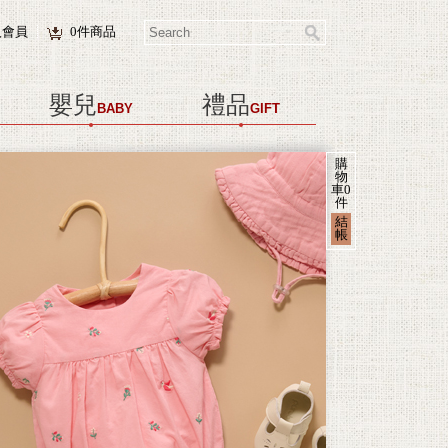
入會員
0
件商品
嬰兒
禮品
BABY
GIFT
購
物
車
0
件
結
帳