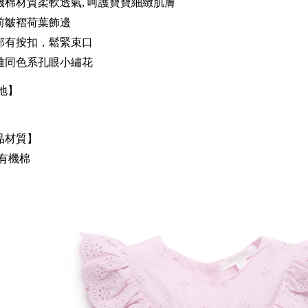
機棉材質柔軟透氣, 呵護寶寶細緻肌膚
前皺褶荷葉飾邊
部有按扣，鬆緊束口
雅同色系孔眼小繡花
地】
品材質】
%有機棉