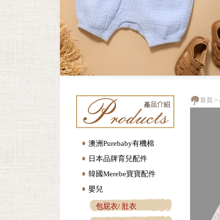
首頁
>
澳洲Purebaby有機棉
日本品牌育兒配件
韓國Merebe寶寶配件
嬰兒
包屁衣/ 肚衣