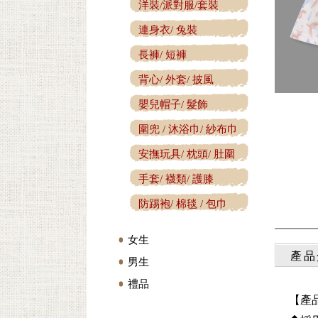
洋裝/派對服/套裝
連身衣/ 兔裝
長褲/ 短褲
背心/ 外套/ 披風
嬰兒帽子/ 髮飾
圍兜 / 沐浴巾/ 紗布巾
安撫玩具/ 枕頭/ 肚圍
手套/ 襪類/ 護膝
防踢袍/ 棉毯 / 包巾
女生
產品
男生
禮品
【產