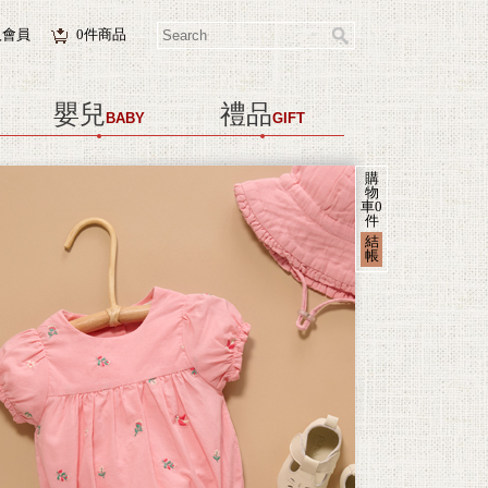
入會員
0
件商品
嬰兒
禮品
BABY
GIFT
購
物
車
0
件
結
帳