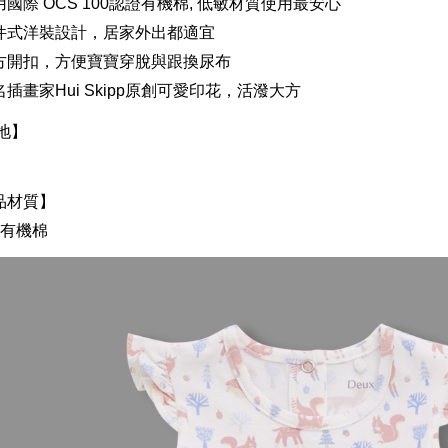
國際 OCS 100認證有機棉, 低敏材質使用最安心
件式洋裝設計，居家外出都適宜
方開扣，方便寶寶穿脫與跟換尿布
插畫家Hui Skipp原創可愛印花，活潑大方
地】
品材質】
%有機棉