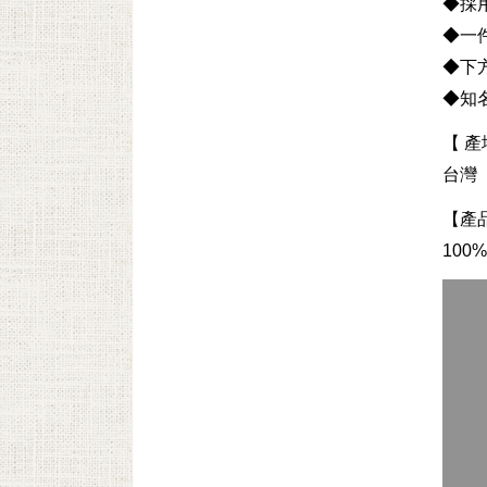
◆採用
◆一
◆下
◆知名
【 產
台灣
【產
100