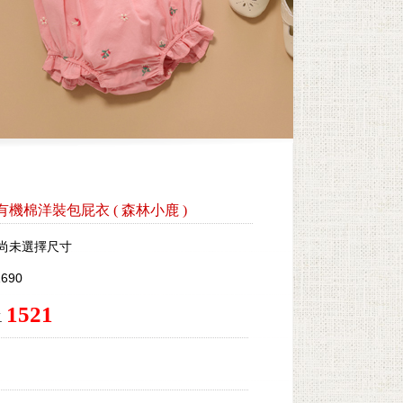
lles有機棉洋裝包屁衣
(
森林小鹿
)
尚未選擇尺寸
690
1521
.