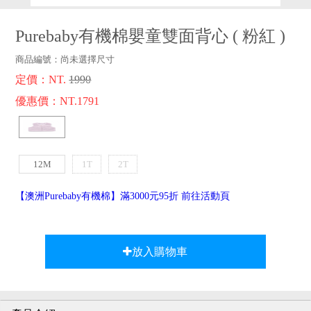
品牌故事
客服專區
Purebaby有機棉嬰童雙面背心
(
粉紅
)
商品編號：
尚未選擇尺寸
定價：NT.
1990
優惠價：NT.1791
12M
1T
2T
【澳洲Purebaby有機棉】滿3000元95折 前往活動頁
放入購物車