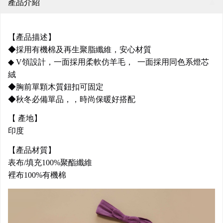
產品介紹
【產品描述】
◆採用有機棉及再生聚脂纖維，安心材質
◆ V領設計，一面採用柔軟仿羊毛， 一面採用同色系燈芯
絨
◆胸前單顆木質鈕扣可固定
◆秋冬必備單品，，時尚保暖好搭配
【 產地】
印度
【產品材質】
表布/填充100%聚酯纖維
裡布100%有機棉