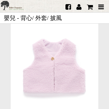
嬰兒 - 背心/ 外套/ 披風
首頁
澳洲Purebaby有機棉
日本品牌育兒配件
韓國Merebe寶寶配件
嬰兒
女生
男生
禮品
服務據點