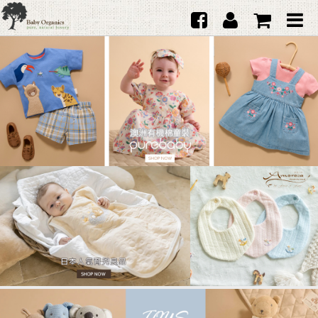
首頁
澳洲Purebaby有機棉
日本品牌育兒配件
韓國Merebe寶寶配件
嬰兒
女生
男生
禮品
服務據點