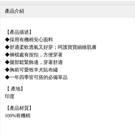
產品介紹
【產品描述】
◆採用有機棉安心面料
◆舒適柔軟透氣又好穿；呵護寶寶細緻肌膚
◆褲檔處有按扣，方便穿著
◆腿部鬆緊飾邊，穿著舒適
◆胸前可愛牧羊犬貼布繡
◆一年四季皆可搭的必備單品
【 產地】
印度
【產品材質】
100%有機棉