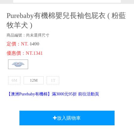
品牌故事
客服專區
Purebaby有機棉嬰兒長袖包屁衣
(
粉藍
牧羊犬
)
商品編號：
尚未選擇尺寸
定價：NT.
1490
優惠價：NT.1341
6M
12M
1T
【澳洲Purebaby有機棉】滿3000元95折 前往活動頁
放入購物車