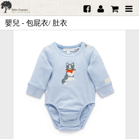
嬰兒 - 包屁衣/ 肚衣
首頁
澳洲Purebaby有機棉
日本品牌育兒配件
韓國Merebe寶寶配件
嬰兒
女生
男生
禮品
服務據點