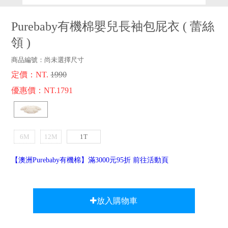
品牌故事
客服專區
Purebaby有機棉嬰兒長袖包屁衣
(
蕾絲
領
)
商品編號：
尚未選擇尺寸
定價：NT.
1990
優惠價：NT.1791
6M
12M
1T
【澳洲Purebaby有機棉】滿3000元95折 前往活動頁
放入購物車