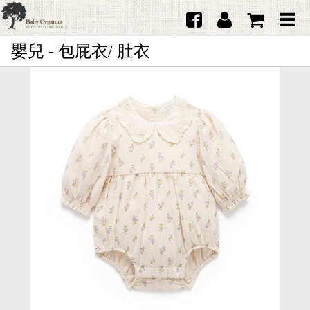
嬰兒 - 包屁衣/ 肚衣
首頁
澳洲Purebaby有機棉
日本品牌育兒配件
韓國Merebe寶寶配件
嬰兒
女生
男生
禮品
服務據點