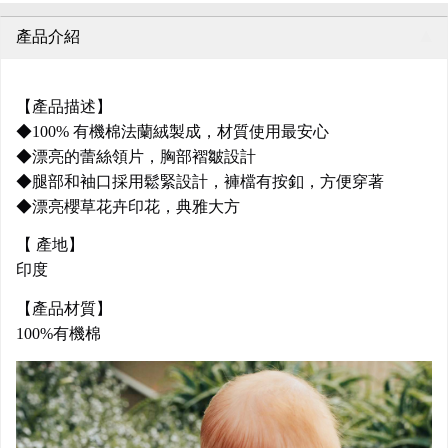
產品介紹
【產品描述】
◆100% 有機棉法蘭絨製成，材質使用最安心
◆漂亮的蕾絲領片，胸部褶皺設計
◆腿部和袖口採用鬆緊設計，褲檔有按釦，方便穿著
◆漂亮櫻草花卉印花，典雅大方
【 產地】
印度
【產品材質】
100%有機棉