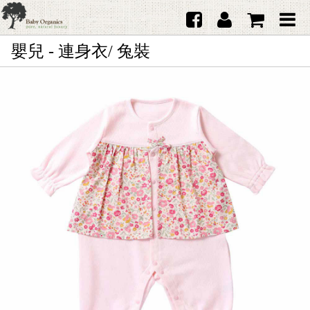
嬰兒 - 連身衣/ 兔裝
首頁
澳洲Purebaby有機棉
日本品牌育兒配件
韓國Merebe寶寶配件
嬰兒
女生
男生
禮品
服務據點