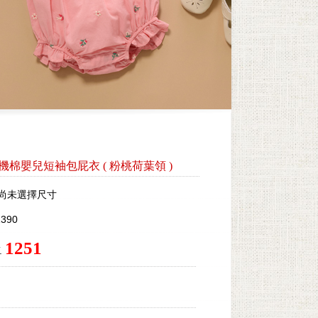
by有機棉嬰兒短袖包屁衣
(
粉桃荷葉領
)
尚未選擇尺寸
390
1251
.