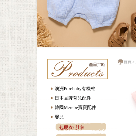
首頁
>
澳洲Purebaby有機棉
日本品牌育兒配件
韓國Merebe寶寶配件
嬰兒
包屁衣/ 肚衣