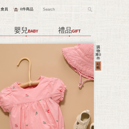
入會員
0
件商品
嬰兒
禮品
BABY
GIFT
購
物
車
0
件
結
帳