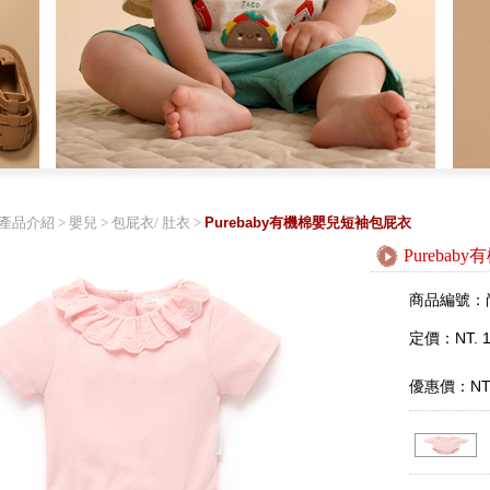
產品介紹
>
嬰兒
>
包屁衣/ 肚衣
>
Purebaby有機棉嬰兒短袖包屁衣
Pureba
商品編號：
定價：NT. 1
優惠價：NT