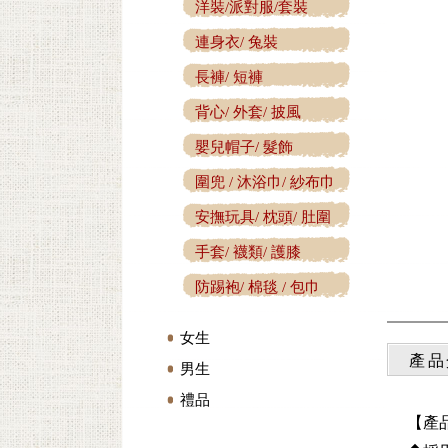
洋裝/派對服/套裝
連身衣/ 兔裝
長褲/ 短褲
背心/ 外套/ 披風
嬰兒帽子/ 髮飾
圍兜 / 沐浴巾/ 紗布巾
安撫玩具/ 枕頭/ 肚圍
手套/ 襪類/ 護膝
防踢袍/ 棉毯 / 包巾
女生
產品
男生
禮品
【產