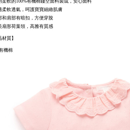
用柔軟的100%有機棉鏤空面料製成，安心面料
適柔軟透氣，呵護寶寶細緻肌膚
部和肩部有暗扣，方便穿脫
美扇形荷葉領，高雅有質感
品材質】
%有機棉