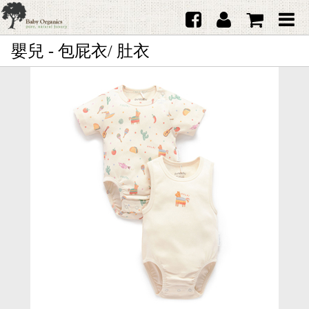
嬰兒 - 包屁衣/ 肚衣
首頁
澳洲Purebaby有機棉
日本品牌育兒配件
韓國Merebe寶寶配件
嬰兒
女生
男生
禮品
服務據點