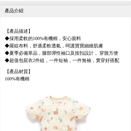
產品介紹
【產品描述】
◆採用柔軟的100%有機棉，安心面料
◆羅紋布料，舒適柔軟透氣，呵護寶寶細緻肌膚
◆夏季必備單品，腿部彈性袖口及按扣設計， 穿脫方便
◆超值包屁衣2件組，一件短袖，一件無袖，實穿好搭配
【產品材質】
100%有機棉