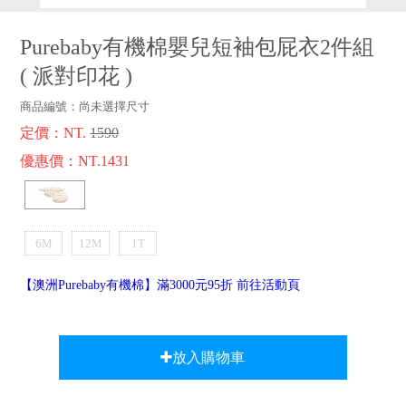
品牌故事
客服專區
Purebaby有機棉嬰兒短袖包屁衣2件組
(
派對印花
)
商品編號：
尚未選擇尺寸
定價：NT.
1590
優惠價：NT.1431
6M
12M
1T
【澳洲Purebaby有機棉】滿3000元95折 前往活動頁
放入購物車